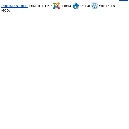
Dictionaries export
, created on PHP,
Joomla,
Drupal,
WordPress,
MODx.