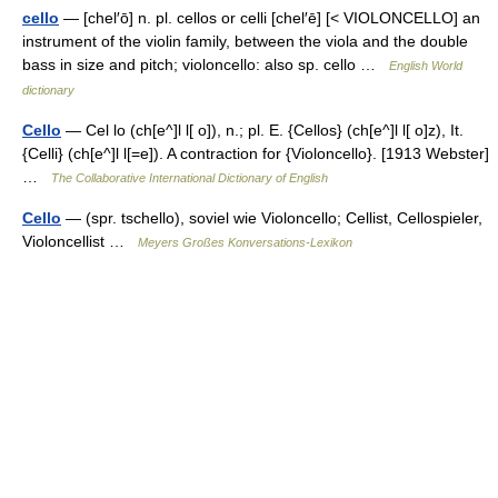
cello
— [chel′ō] n. pl. cellos or celli [chel′ē] [< VIOLONCELLO] an
instrument of the violin family, between the viola and the double
bass in size and pitch; violoncello: also sp. cello …
English World
dictionary
Cello
— Cel lo (ch[e^]l l[ o]), n.; pl. E. {Cellos} (ch[e^]l l[ o]z), It.
{Celli} (ch[e^]l l[=e]). A contraction for {Violoncello}. [1913 Webster]
…
The Collaborative International Dictionary of English
Cello
— (spr. tschello), soviel wie Violoncello; Cellist, Cellospieler,
Violoncellist …
Meyers Großes Konversations-Lexikon