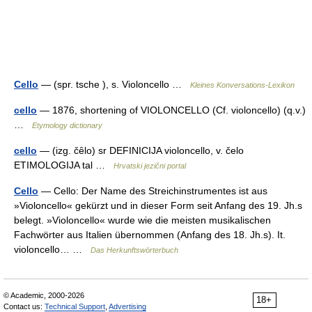
Cello
— (spr. tsche ), s. Violoncello …
Kleines Konversations-Lexikon
cello
— 1876, shortening of VIOLONCELLO (Cf. violoncello) (q.v.)
…
Etymology dictionary
cello
— (izg. čȇlo) sr DEFINICIJA violoncello, v. čelo
ETIMOLOGIJA tal …
Hrvatski jezični portal
Cello
— Cello: Der Name des Streichinstrumentes ist aus
»Violoncello« gekürzt und in dieser Form seit Anfang des 19. Jh.s
belegt. »Violoncello« wurde wie die meisten musikalischen
Fachwörter aus Italien übernommen (Anfang des 18. Jh.s). It.
violoncello… …
Das Herkunftswörterbuch
© Academic, 2000-2026
18+
Contact us:
Technical Support
,
Advertising