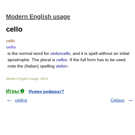
Modern English usage
cello
cello
cello
is the normal word for
violoncello
, and it is spelt without an initial
apostrophe. The plural is
cellos
. If the full form has to be used,
note the (Italian) spelling
violon-
.
Modern English usage
.
2014
.
Игры ⚽
Нужен реферат?
ceiling
Celsius